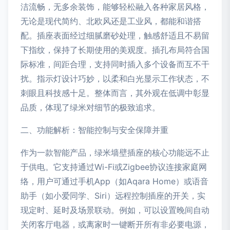
洁流畅，无多余装饰，能够轻松融入各种家居风格，
无论是现代简约、北欧风还是工业风，都能和谐搭
配。插座表面经过细腻磨砂处理，触感舒适且不易留
下指纹，保持了长期使用的美观度。插孔布局符合国
际标准，间距合理，支持同时插入多个设备而互不干
扰。指示灯设计巧妙，以柔和白光显示工作状态，不
刺眼且科技感十足。整体而言，其外观在低调中彰显
品质，体现了绿米对细节的极致追求。
二、功能解析：智能控制与安全保障并重
作为一款智能产品，绿米墙壁插座的核心功能远不止
于供电。它支持通过Wi-Fi或Zigbee协议连接家庭网
络，用户可通过手机App（如Aqara Home）或语音
助手（如小爱同学、Siri）远程控制插座的开关，实
现定时、延时及场景联动。例如，可以设置晚间自动
关闭客厅电器，或离家时一键断开所有非必要电源，